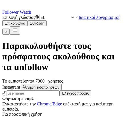
Follower Watch
Επιλογή γλώσσας
Ιδιωτικοί λογαριασμοί
Επικοινωνία
Σύνδεση
el
Παρακολουθήστε τους
πρόσφατους ακολούθους
και
τα unfollow
Το εμπιστεύονται 7000+ χρήστες
Instagram
Λήψη ειδοποιήσεων
@
Έλεγχος προφίλ
Φόρτωση προφίλ...
Εγκαταστήστε την
Chrome
/
Edge
επέκτασή μας για καλύτερη
εμπειρία.
Για προσωπική χρήση